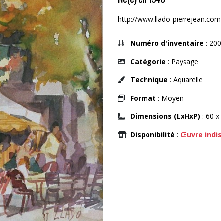
http://www.llado-pierrejean.com
Numéro d'inventaire
: 200
Catégorie
: Paysage
Technique
: Aquarelle
Format
: Moyen
Dimensions (LxHxP)
: 60 x
Disponibilité
:
Œuvre indi