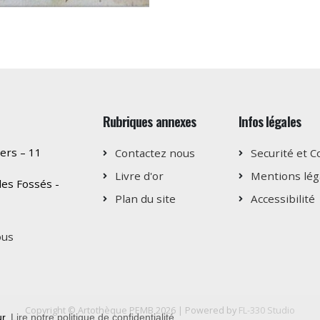
Rubriques annexes
Infos légales
ers – 11
Contactez nous
Securité et C
Livre d'or
Mentions lég
es Fossés -
Plan du site
Accessibilité
ous
Copyright © Artothèque PEMB 2026 | Powered by
FL-330 Studio
ur
Lire notre politique de confidentialité