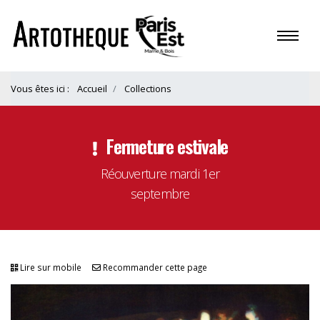
Vous êtes ici :
Accueil
Collections
Fermeture estivale
Réouverture mardi 1er
septembre
Lire sur mobile
Recommander cette page