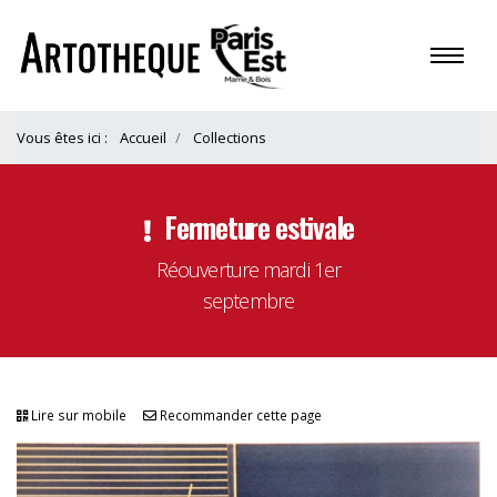
Vous êtes ici :
Accueil
Collections
Fermeture estivale
Réouverture mardi 1er
septembre
Lire sur mobile
Recommander cette page