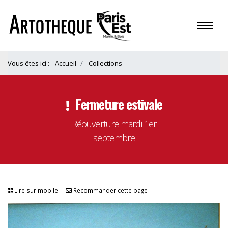
Vous êtes ici :
Accueil
Collections
Fermeture estivale
Réouverture mardi 1er
septembre
Lire sur mobile
Recommander cette page