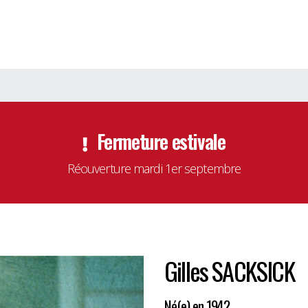
Fermeture estivale
Réouverture mardi 1er septembre
Gilles SACKSICK
Né(e) en 1942