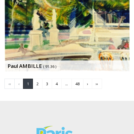
Paul AMBILLE
( 91.36 )
‹‹
‹
1
2
3
4
...
48
›
››