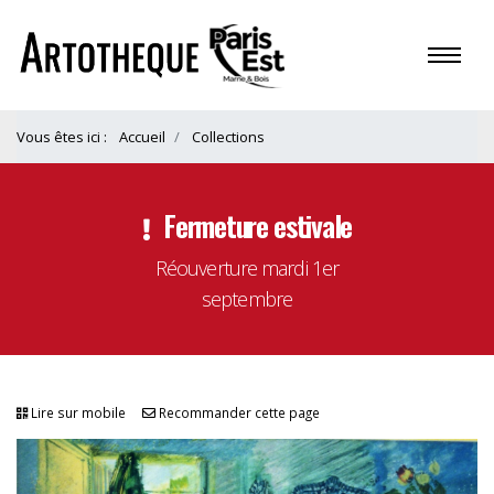
Vous êtes ici :
Accueil
Collections
Fermeture estivale
Réouverture mardi 1er
septembre
Lire sur mobile
Recommander cette page