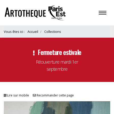
Vous êtes ici :
Accueil
Collections
Fermeture estivale
Réouverture mardi 1er
septembre
Lire sur mobile
Recommander cette page