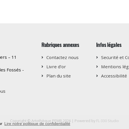
Rubriques annexes
Infos légales
ers – 11
Contactez nous
Securité et C
Livre d'or
Mentions lég
es Fossés -
Plan du site
Accessibilité
ous
Copyright © Artothèque PEMB 2026 | Powered by
FL-330 Studio
ur
Lire notre politique de confidentialité