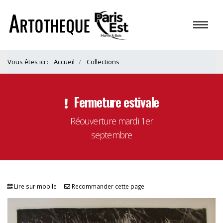
Vous êtes ici :
Accueil
Collections
Fermeture estivale
Réouverture mardi 1er
septembre
Lire sur mobile
Recommander cette page