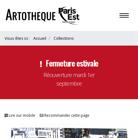
Vous êtes ici :
Accueil
Collections
Fermeture estivale
Réouverture mardi 1er
septembre
Lire sur mobile
Recommander cette page