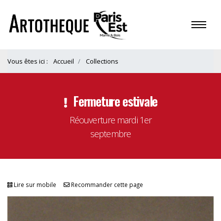
Vous êtes ici :
Accueil
Collections
Fermeture estivale
Réouverture mardi 1er
septembre
Lire sur mobile
Recommander cette page