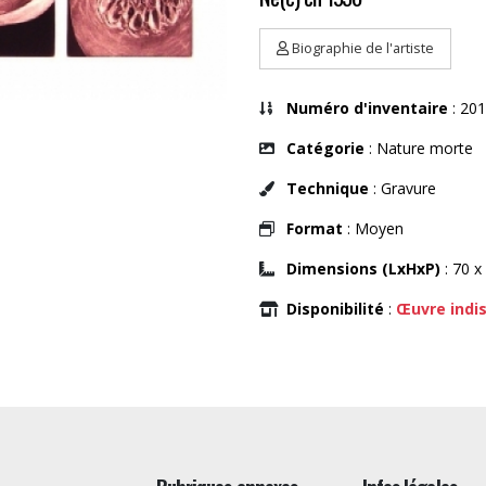
Biographie de l'artiste
Numéro d'inventaire
: 201
Catégorie
: Nature morte
Technique
: Gravure
Format
: Moyen
Dimensions (LxHxP)
: 70 x
Disponibilité
:
Œuvre indi
Rubriques annexes
Infos légales