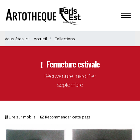
Vous êtes ici :
Accueil
Collections
Fermeture estivale
Réouverture mardi 1er
septembre
Lire sur mobile
Recommander cette page