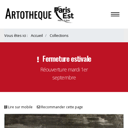
Vous êtes ici :
Accueil
Collections
Fermeture estivale
Réouverture mardi 1er
septembre
Lire sur mobile
Recommander cette page