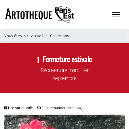
Vous êtes ici :
Accueil
Collections
Fermeture estivale
Réouverture mardi 1er
septembre
Lire sur mobile
Recommander cette page