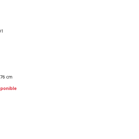
01
 76 cm
sponible