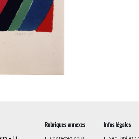
Rubriques annexes
Infos légales
ers – 11
Contactez nous
Securité et C