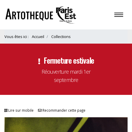
Vous êtes ici :
Accueil
Collections
Fermeture estivale
Réouverture mardi 1er
septembre
Lire sur mobile
Recommander cette page