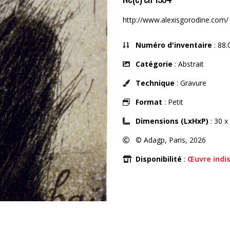
http://www.alexisgorodine.com/
Numéro d'inventaire
: 88.
Catégorie
: Abstrait
Technique
: Gravure
Format
: Petit
Dimensions (LxHxP)
: 30 x
© Adagp, Paris, 2026
Disponibilité
:
Œuvre indi