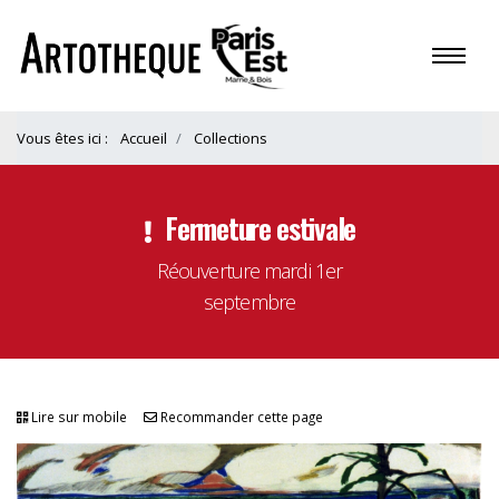
Vous êtes ici :
Accueil
Collections
Fermeture estivale
Réouverture mardi 1er
septembre
Lire sur mobile
Recommander cette page