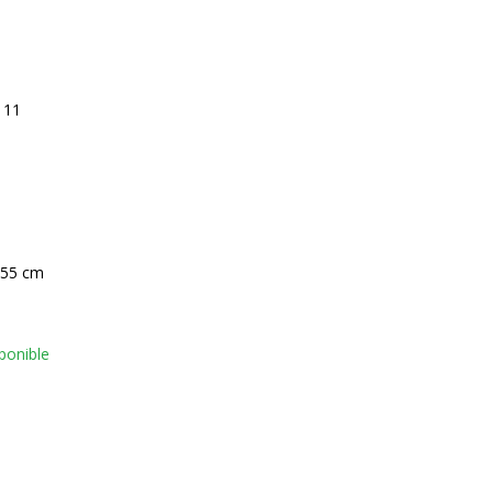
111
 55 cm
ponible