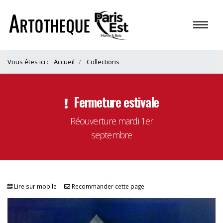
Vous êtes ici :
Accueil
Collections
Fermeture estivale
Réouverture mardi 1er
septembre
Lire sur mobile
Recommander cette page