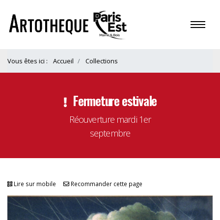
Vous êtes ici :
Accueil
Collections
Fermeture estivale
Réouverture mardi 1er
septembre
Lire sur mobile
Recommander cette page