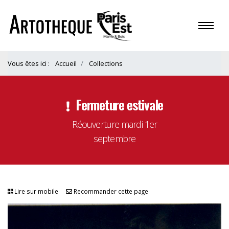
Vous êtes ici :
Accueil
Collections
Fermeture estivale
Réouverture mardi 1er
septembre
Lire sur mobile
Recommander cette page