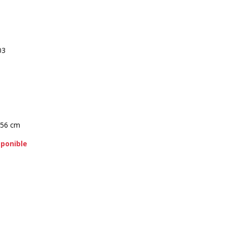
03
 56 cm
sponible