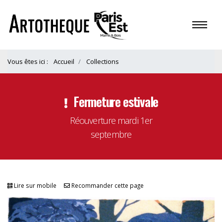
Vous êtes ici :
Accueil
Collections
Fermeture estivale
Réouverture mardi 1er
septembre
Lire sur mobile
Recommander cette page