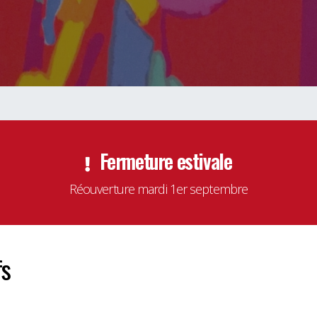
Fermeture estivale
Réouverture mardi 1er septembre
fs