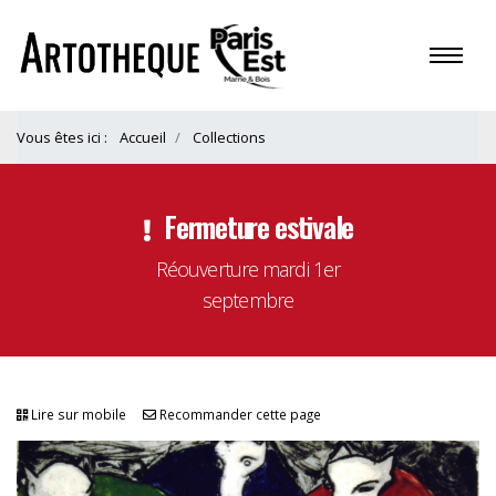
Vous êtes ici :
Accueil
Collections
Fermeture estivale
Réouverture mardi 1er
septembre
Lire sur mobile
Recommander cette page