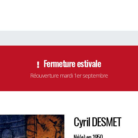
Fermeture estivale
Réouverture mardi 1er septembre
Cyril DESMET
Né(e) en 1950