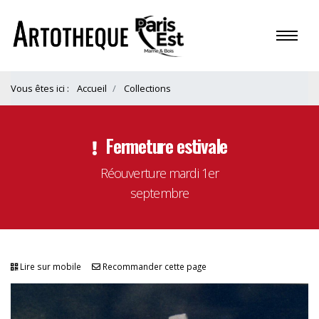
Vous êtes ici :
Accueil
Collections
Fermeture estivale
Réouverture mardi 1er
septembre
Lire sur mobile
Recommander cette page