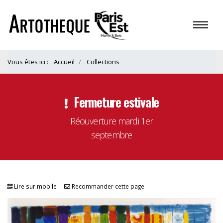
Vous êtes ici :
Accueil
Collections
Fermeture estivale
Réouverture mardi 1er
septembre
Lire sur mobile
Recommander cette page