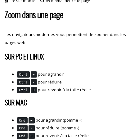
Lire sur mobile
Recommander cette page
Zoom dans une page
Les navigateurs modernes vous permettent de zoomer dans les
pages web
SUR PC ET LINUX
pour agrandir
Ctrl
+
pour réduire
Ctrl
-
pour revenir à la taille réelle
Ctrl
0
SUR MAC
pour agrandir (pomme +)
Cmd
+
pour réduire (pomme -)
Cmd
-
pour revenir à la taille réelle
Cmd
0